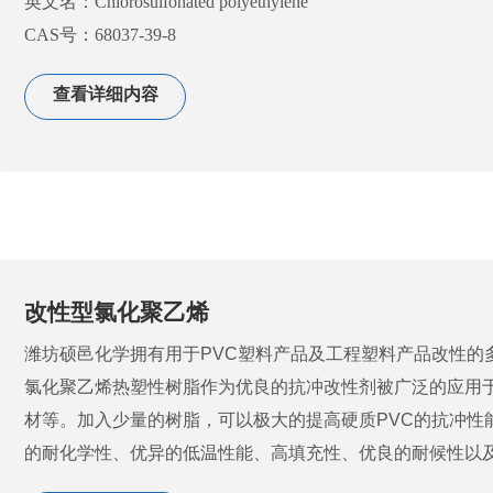
英文名：Chlorosulfonated polyethylene
3.包装及存放条件
CAS号：68037-39-8
工业氯化镁包装：25KG / 50KG内塑外编，外包装涂塑，
本公司的氯磺化聚乙烯产品，采用新开发的生产工艺，生产
氯化镁产品应贮存在干燥的仓库中，妥善保管，防雨防晒。
查看详细内容
产品特性
4.主要用途
氯磺化聚乙烯简称CSM，是具有完全饱和主链和侧基的特种
（1）建筑材料
物等硫化体系硫化，适用各种硫化成型方法的弹性体。由于这
与轻烧氧化镁制成坚硬的耐腐蚀的菱镁制品，可制成人造
括：
板，大棚支架，无机玻璃钢大棚骨架、菱镁保温鸡舍、波形
1.极好的抗臭氧和耐候性；
板橱柜，门窗框以及活动房屋等。在冬季施工时用做防冻剂
2.良好的回弹性能；
（2）水处理
3.耐腐蚀；
改性型氯化聚乙烯
能迅速溶解水里的杂质，并且不容易造成二次污染，适合
4.具有中等的耐油性与耐溶剂性；
用水更安全。
潍坊硕邑化学拥有用于PVC塑料产品及工程塑料产品改性的
5.良好的阻燃性能；
（3）交通行业
氯化聚乙烯热塑性树脂作为优良的抗冲改性剂被广泛的应用于
6.极好的耐摩性和耐机械损伤性。
用作道路化冰融雪剂，化冰速度快，对车辆腐蚀性小，软
材等。加入少量的树脂，可以极大的提高硬质PVC的抗冲性
（4）食品行业
的耐化学性、优异的低温性能、高填充性、优良的耐候性以
产品指标
是蛋白质凝固剂。用卤水（食品级氯化镁水溶液）点制的