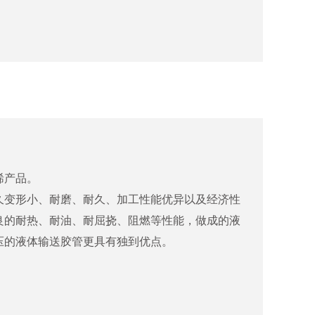
CPE 135A
CPE 135AH
CPE 3501
ML(1+4)
36
±1
36
±1
36
±1
用途
00℃
2.0
2.0
2.0
各种汽车胶管，如动力转向管、回油
0.30
0.30
0.30
0-50
管、加油胶管、变速箱油冷却胶管、
液化石油气软管、耐化学品软管等；
40
40
40
密封、油封制品；特种线缆、机车车
烯产品。
60
60
60
0-60
辆电缆、轨道交通车辆用电缆、风能
久变形小、耐磨、耐久、加工性能优异以及经济性
8.0
8.0
8.0
电缆、电动汽车充电用线缆、海底电
良的耐热、耐油、耐屈挠、阻燃等性能，做成的液
缆、防辐射电缆、船用电缆等；特种
700
700
1000
压的液体输送胶管更具有独到优点。
0-70
胶辊、特种橡胶板、扶手带、鞋材、
作为抗冲改性剂应
作为抗冲改性剂应
耐热护套等。
为抗冲改性剂应用
用
用
各种汽车胶管，如动力转向管、回油
高速挤出PVC制品
于PVC制品
于PVC制品