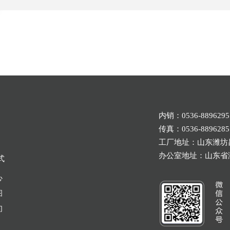
Poly-S703
35±2
1.0-1.5
≤0.5
≥25
≥450
7
性剂
尤其提高制品的耐低温性
能，可促进
CM3200
CM369
项
目
良好的加工性能
Poly-S803
35±2
1.0-1.5
≤0.5
≥25
≥450
8
与抗
36±1
36±1
氯含量
%
主要性能
PVC快速塑化、良好的抗冲
改性性能，
1.5
1.5
熔融热
J/g ≤
冲击改性性能
良
Poly-S903
35±2
1.0-1.5
≤0.5
≥25
≥450
9
赋予PVC较高的熔体强度
0.3
0.3
挥发物
% ≤
40
40
有色粒子数
个
/200g ≤
内销：0536-889629
60
60
硬度
≤
Poly-S604
43±2
1.0-1.5
≤0.5
-
-
5
传真：0536-8896285
8
8
拉伸强度
MPa ≥
工厂地址：山东潍坊
700
700
断裂伸长率
% ≥
办公室地址：山东省潍
式
Poly-S48
43±2
1.0-1.5
≤0.5
-
-
7
100±5
90±5
门尼粘度
ML(1+4)125℃
改性型氯化聚乙烯牌号指标及介绍（二）
心
电线电缆制品
电线电缆
图
MF2032
MF103
项
目
用途
胶管制品
发泡制
们
%
32±1
35±1
氯含量
Poly-S45
25±2
1.0-1.5
其它橡胶制品
≤0.5
-
-
其它橡胶
3
% ≤
0.3
0.3
挥发物
主要性能
高强度，高填充