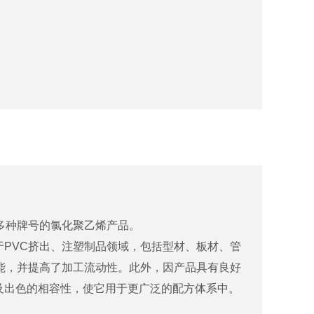
或者1000KG内塑外编，外包装涂塑的集装袋。工业
过程对环境安全友好。
橡胶，可采用金属氧化物、硫磺、多元醇、过氧化
种结构，CSM在橡胶工业中拥有许多特性，包
大理石，苦土瓦，地板，天花板，装饰板，防火
彩瓦、通风管道、隔墙板，菱镁井盖，浴缸，防火
。
整治大范围被污染的水源，也能使我们的生活饮
多种牌号的氯化聚乙烯产品。
PVC挤出、注塑制品领域，包括型材、板材、管
基路面高于氯化钠效果。
能，并提高了加工流动性。此外，因产品具有良好
及出色的相容性，使它用于更广泛的配方体系中。
豆腐较石膏点制的豆腐，质嫩味鲜，还用作部分