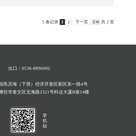
0-80
管、加油胶管、变速箱油冷却胶管、
液化石油气软管、耐化学品软管等；
快速塑化，较高的
密封、油封制品；特种线缆、机车车
5 条记录
1
2
下一页
共 2 页
0
CM3100
CM3000
可促进PVC快速塑
较高的抗冲改性性
5-95
抗冲
辆电缆、轨道交通车辆用电缆、风能
化，
能，
36±1
36±1
改性性能，高填充
电缆、电动汽车充电用线缆、海底电
1.5
1.5
好的抗冲改性性能
高填料性
性
缆、防辐射电缆、船用电缆等；特种
5-110
0.3
0.3
橡胶板、耐热护套等。
40
40
耐油、耐流体橡胶制品、减震橡胶制
5 出口：0536-8896092
60
60
0-70
品。
8
8
昌邑滨海（下营）经济开发区新区东一路4号
耐油、耐流体橡胶制品；薄膜材料，
700
700
坊市奎文区北海路2321号科达大厦B座14楼
0-90
形成的薄膜硬且有光泽、具有更加良
85±5
80±5
好的低温特性。
制品
无需硫化的热塑性、耐低温材料，磁
5
MF2035
品
电线电缆制品、胶管制品、其它橡胶制品
性橡胶制品、辐射屏蔽制品、高硬度
35±1
制品
5-45
制品、地板胶毡、屋面防水密封、胶
0.3
加工性能优良，高强度