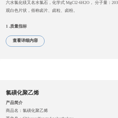
六水氯化镁又名水氯石，化学式 MgCl2·6H2O， 分子量：
观白色片状，俗称卤片、卤粒、卤
粉。
1 .质量指标
项 目 名 称
高纯氯
查看详细内容
氯化镁(以MgCl2计) % ≥
46.4
钙离子(以Ca2+计) % ≤
0.10
硫酸根(以SO42-计) % ≤
0.10
碱金属氯化物(以CI-计) % ≤
0.10
水不溶物 % ≤
0.10
色度(度) ≤
30
注：l mg铂在1L水中所具有的色度为1度
氯磺化聚乙烯
产品简介
2.产品性质
商品名：氯磺化聚乙烯
本公司产品纯度高、不含氯化钠等杂质。