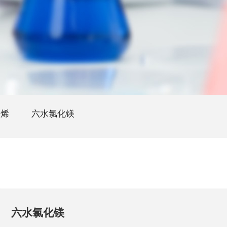
乙烯
六水氯化镁
六水氯化镁