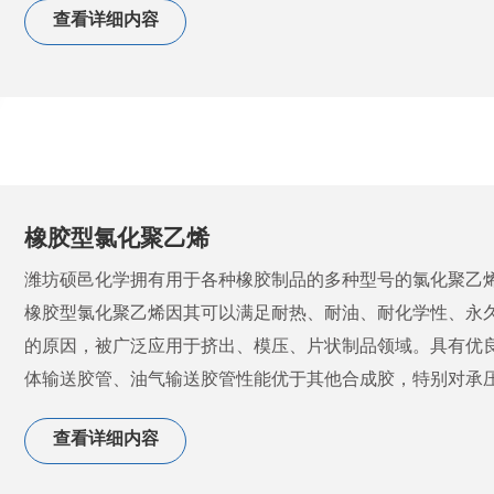
查看详细内容
食品的添加剂。
改性型氯化聚乙烯牌号指标及介绍（一）
项 目
CPE 645
CPE 8000
氯含
硫含
挥发
拉伸强
拉断伸
门尼粘度 
氯含量 %
25
±1
30
±1
型号
量%
量%
分%
度Mpa
长率%
1
熔融热 J/g ≤
2.0
1.5
挥发物 % ≤
0.30
0.30
Poly-S403
35±2
1.0-1.5
≤0.5
≥25
≥450
4
有色粒子
橡胶型氯化聚乙烯
40
40
数 个/200g ≤
潍坊硕邑化学拥有用于各种橡胶制品的多种型号的氯化聚乙
硬度 ≤
76
65
Poly-S503
35±2
1.0-1.5
≤0.5
≥25
≥450
5
橡胶型氯化聚乙烯因其可以满足耐热、耐油、耐化学性、永
拉伸强度 MPa ≥
8.0
8.0
的原因，被广泛应用于挤出、模压、片状制品领域。具有优
断裂伸长率 % ≥
600
700
体输送胶管、油气输送胶管性能优于其他合成胶，特别对承
Poly-S603
35±2
1.0-1.5
≤0.5
≥25
≥450
6
替代MBS用作半
查看详细内容
透
作
橡胶型氯化聚乙烯介绍（一）
用途
PVC制品抗冲改性剂
生胶指标
PVC制品抗冲改
于